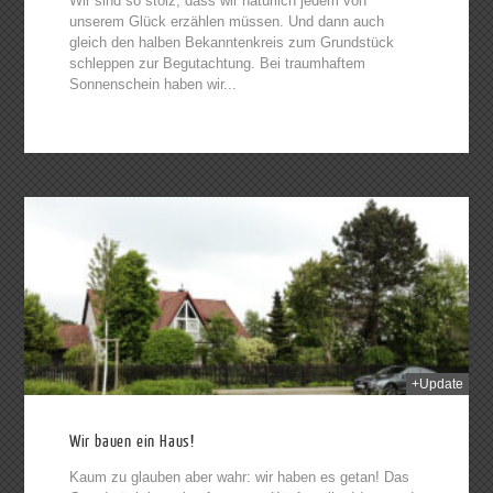
Wir sind so stolz, dass wir natürlich jedem von
unserem Glück erzählen müssen. Und dann auch
gleich den halben Bekanntenkreis zum Grundstück
schleppen zur Begutachtung. Bei traumhaftem
Sonnenschein haben wir...
013
+Update
Wir bauen ein Haus!
Kaum zu glauben aber wahr: wir haben es getan! Das