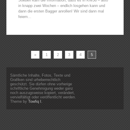
Soeben kam die Information, dass es in KW36 – also
in knapp zwei Wochen – endlich losgehen kann und
dann die ersten Bagger anrollen! Wir sind dann mal
feiern…
«
1
2
3
4
5
Sämtliche Inhalte, Fotos, Texte und
Grafiken sind urheberrechtlich
geschützt. Sie dürfen ohne vorherige
schriftliche Genehmigung weder ganz
noch auszugsweise kopiert, verändert,
vervielfältigt oder veröffentlicht werden.
Theme by
Towfiq I.