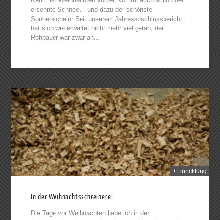
Kaum ist Weihnachten vorbei, kommt auch schon der
ersehnte Schnee… und dazu der schönste
Sonnenschein. Seit unserem Jahresabschlussbericht
hat sich wie erwartet nicht mehr viel getan, der
Rohbauer war zwar an...
2014
+Einrichtung
In der Weihnachtsschreinerei
Die Tage vor Weihnachten habe ich in der