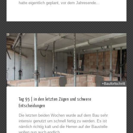
hatte eigentlich geplant, vor dem Jahresende...
2014
+Baufortschritt
Tag 95 | in den letzten Zügen und schwere
Entscheidungen
Die letzten beiden Wochen wurde auf dem Bau sehr
intensiv genutzt um schnell fertig zu werden. Es ist
nämlich richtig kalt und die Herren auf der Baustelle
wollen nun auch endlich...