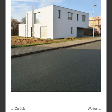
←
Zurück
Weiter
→