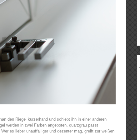
man den Riegel kurzerhand und schiebt ihn in einer anderen
egel werden in zwei Farben angeboten, quarzgrau passt
 Wer es lieber unauffälliger und dezenter mag, greift zur weißen