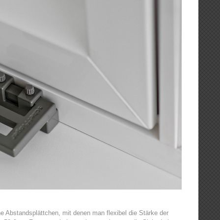
he Abstandsplättchen, mit denen man flexibel die Stärke der