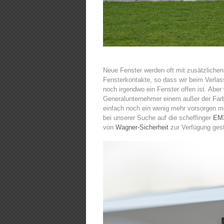
Neue Fenster werden oft mit zusätzlichen
Fensterkontakte, so dass wir beim Verl
noch irgendwo ein Fenster offen ist. Aber
Generalunternehmer einem außer der Farb
einfach noch ein wenig mehr vorsorgen mö
bei unserer Suche auf die scheffinger
EM3
von
Wagner-Sicherheit
zur Verfügung gest