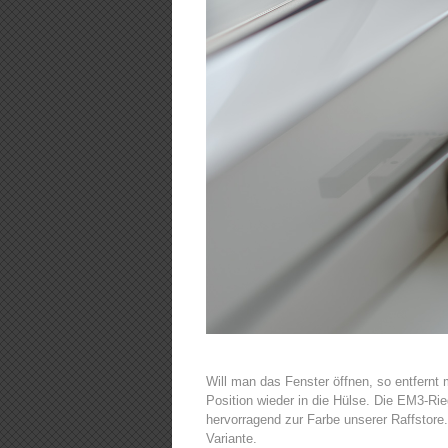
Will man das Fenster öffnen, so entfernt 
Position wieder in die Hülse. Die EM3-Ri
hervorragend zur Farbe unserer Raffstore.
Variante.