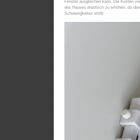
Fenster ausgleichen kann. Die Kosten von 
des Hauses drastisch zu erhöhen, da übe
Schwierigkeiten stößt.