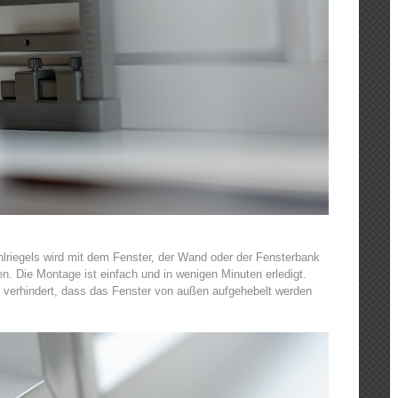
lriegels wird mit dem Fenster, der Wand oder der Fensterbank
en. Die Montage ist einfach und in wenigen Minuten erledigt.
 verhindert, dass das Fenster von außen aufgehebelt werden