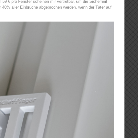
59 € pro Fenster scheinen mir vertretbar, um die Sicherheit
r 40% aller Einbrüche abgebrochen werden, wenn der Täter auf