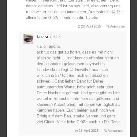
weiterhin viel Kraft und Luft zum tief einatmen. Denk
daran: geteiltes Leid ist halbes Leid, also versorg uns
ruhig weiter mit deinen innerlichen „Ausrastern“. 😀 Die
allerliebsten Grüße sende ich dir. Tascha
28. April 2015
Antworten
Tanja
schreibt :
Hallo Tascha,
ach tut das gut zu hören, dass es mir nicht
allein so geht… Und dass es offenbar nicht an
den besonders gelassenen bayrischen
Handwerkern liegt 😉 Gewöhnt man sich
wirklich dran? Ich tue mich ein bisschen
schwer… Ganz lieben Dank für Deine
aufmunternden Worte, habe mich sehr über
Deine Nachricht gefreut! Und gerne gibt es hier
weiterhin Statusberichte über die größeren und
kleineren Katastrohen, mit denen wir täglich zu
kämpfen haben. Euch beiden auch noch viel
Erfolg auf dem Bau, starke Nerven und ganz
viel Glück. Viele liebe Grüße auch zu Dir, Tanja
28. April 2015
Antworten