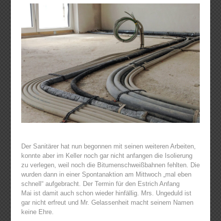
Der Sanitärer hat nun begonnen mit seinen weiteren Arbeiten,
konnte aber im Keller noch gar nicht anfangen die Isolierung
zu verlegen, weil noch die Bitumenschweißbahnen fehlten. Die
wurden dann in einer Spontanaktion am Mittwoch „mal eben
schnell“ aufgebracht. Der Termin für den Estrich Anfang
Mai ist damit auch schon wieder hinfällig. Mrs. Ungeduld ist
gar nicht erfreut und Mr. Gelassenheit macht seinem Namen
keine Ehre.