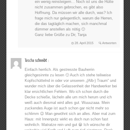
ein wenig reinsteigern… Noch ist uns die Hütte
nicht zusammen gebrochen, es gibt also
Hoffnung. Da müssen wir alle durch, was? Ich
frage mich nur gelegentlich, warum die Herren,
die das tagtäglich machen, sich manchmal
dümmer anstellen als nötig 🙂
Ganz liebe Grüße zu Dir, Tanja
28. April 2015
Antworten
Tascha
schreibt :
Einfach herrlich. Als gestresste Bauherrin
gleichgesinnte zu lesen 🙂 Auch ich stehe teilweise
Kopfschüttelnd in oder vor unserem „(Alb-) Traum“ und
wunder mich über die Gelassenheit der Handwerker bei
klar ersichtlichen Fehlern. Wo ich schon durch die
Decke schieße, lächeln alle um mich herum und ich
weiß auch diesmal wird alles gut. Wuuuzaaa. Mein
zuckendes Auge ist auch schon gar nicht mehr so
schlimm 😉 Man gewöhnt sich an alles. Aber mal zum
Haus: mit Innenputz wirkt es doch nun schon fast
wohnlich. Matratze rein und gut 😀 Ich wünsche dir