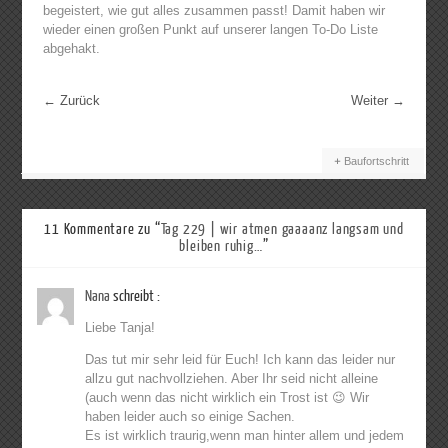
begeistert, wie gut alles zusammen passt! Damit haben wir
wieder einen großen Punkt auf unserer langen To-Do Liste
abgehakt.
←
Zurück
Weiter
→
Baufortschritt
11 Kommentare zu “
Tag 229 | wir atmen gaaaanz langsam und
bleiben ruhig…
”
Nana
schreibt :
Liebe Tanja!
Das tut mir sehr leid für Euch! Ich kann das leider nur
allzu gut nachvollziehen. Aber Ihr seid nicht alleine
(auch wenn das nicht wirklich ein Trost ist 😉 Wir
haben leider auch so einige Sachen.
Es ist wirklich traurig,wenn man hinter allem und jedem