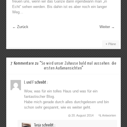
freuen uns, wenn wir das Ganze dann irgendwann man „in
Echt“ sehen werden. Bis dahin ist es aber noch ein langer
Weg…
←
Zurück
Weiter
→
Pläne
7 Kommentare zu “
So wird unser Zuhause bald mal aussehen: die
ersten Außenansichten
”
L und F
schreibt :
Wow, was für ein tolles Haus und was für ein
fantastischer Blog.
Habe mich gerade durch alles durchgelesen und bin
schon sehr gespannt, wie es weiter geht.
20. August 2014
Antworten
Tanja
schreibt :