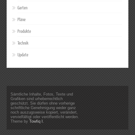
Garten
Pläne
Produkte
Technik
Update
Sämtliche Inhalte, Fotos, Texte und
Grafiken sind urheberrechtlich
geschützt. Sie dürfen ohne vorherige
schriftliche Genehmigung weder ganz
noch auszugsweise kopiert, verändert,
vervielfältigt oder veröffentlicht werden.
Theme by
Towfiq I.