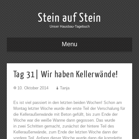
Stein auf Stein
Unser Hausbau-Tagebuch
Menu
Tag 31| Wir haben Kellerwände!
10. Oktober 2014
Tanja
Es ist viel passiert in den letzten beiden Wochen! Schon am
Montag letzter Woche wurde der erste Teil der Verschalung für
die Kelleraußenwände mit Beton gefüllt, bis zum Ende der
Woche war die weiße Wanne dann gegossen. Das wurde
in zwei Schritten gemacht, zunächst der hintere Teil des
Kelleraußenwände, zum Ende der letzten Woche dann der
vordere Teil. Anfang dieser Woche wurde dann die komplette