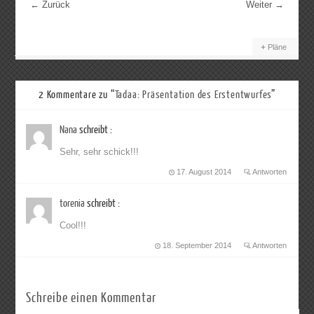
←
Zurück
Weiter
→
Pläne
2 Kommentare zu “
Tadaa: Präsentation des Erstentwurfes
”
Nana
schreibt :
Sehr, sehr schick!!!
17. August 2014
Antworten
torenia
schreibt :
Cool!!!
18. September 2014
Antworten
Schreibe einen Kommentar