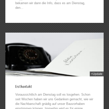
bekamen wir dann die Info, dass es am Dienstag,
den...
2014
+Update
Erstkontakt
Voraussichtlich am Dienstag soll es losgehen. Schon
seit Wochen haben wir uns Gedanken gemacht, wie wir
die Nachbarschaft gnädig auf unser Bauvorhaben
einstimmen können. Immerhin wird es für einige