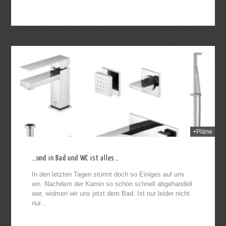
2014
+Pläne
…und in Bad und WC ist alles…
In den letzten Tagen stürmt doch so Einiges auf uns
ein. Nachdem der Kamin so schön schnell abgehandelt
war, widmen wir uns jetzt dem Bad. Ist nur leider nicht
nur...