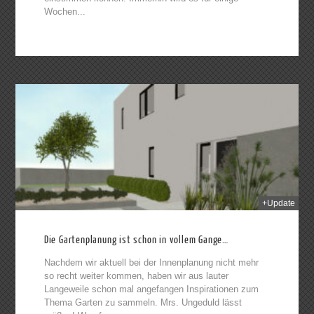
Wochen...
2014
+Update
Die Gartenplanung ist schon in vollem Gange…
Nachdem wir aktuell bei der Innenplanung nicht mehr
so recht weiter kommen, haben wir aus lauter
Langeweile schon mal angefangen Inspirationen zum
Thema Garten zu sammeln. Mrs. Ungeduld lässt