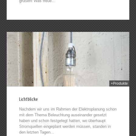
grüßen! Was freue...
2014
+Produkte
Lichtblicke
Nachdem wir uns im Rahmen der Elektroplanung schon
mit dem Thema Beleuchtung auseinander gesetzt
haben und schon festgelegt hatten, wo überhaupt
Stromquellen eingeplant werden müssen, standen in
den letzten Tagen...