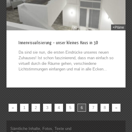
+Pläne
Innenvisualisierung – unser kleines Haus in 3D
Da sind sie nun, die ersten Eindrücke unseres neuen
Zuhauses! Ist schon faszinierend, dass man einfach so
virtuell durch die Räume gehen, verschiedene
Lichtstimmungen einfangen und mal in alle Ecken...
«
1
2
3
4
5
6
7
8
»
Sämtliche Inhalte, Fotos, Texte und