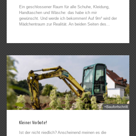
Ein geschlossener Raum für alle Schuhe, Kleidung,
Handtaschen und Wäsche: das habe ich mir
gewünscht. Und werde ich bekommen! Auf 9m² wird der
Mädchentraum zur Realität. An beiden Seiten des...
2014
+Baufortschritt
Kleiner Vorbote!
Ist der nicht niedlich? Anscheinend meinen es die