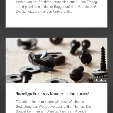
Herren von der Baufirma tatsächlich ernst… Am Freitag
stand plötzlich ein kleiner Bagger auf dem Grundstück!
Der hat jetzt erstmal den Untergrund...
2014
+Update
Muskelhypothek – was können wir selber machen?
Zunächst einmal mussten wir diese Woche die
Bedeutung des Wortes „voraussichtlich“ lernen. Die
Bagger kommen am Dienstag hieß es… Abends