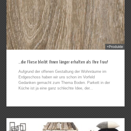
014
+Produkte
…die Fliese bleibt Ihnen länger erhalten als Ihre Frau!
Aufgrund der offenen Gestaltung der Wohnräume im
Erdgeschoss haben wir uns schon im Vorfeld
Gedanken gemacht zum Thema Boden. Parkett in der
Küche ist ja eine ganz schlechte Idee, der...
014